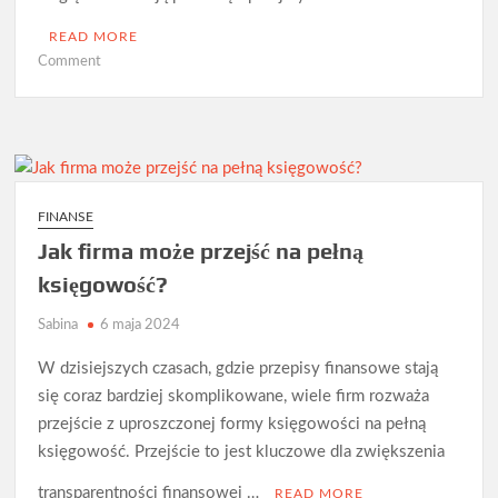
READ MORE
on
Comment
Czym
jest
ryczałt
ewidencjonowany?
FINANSE
Jak firma może przejść na pełną
księgowość?
Sabina
6 maja 2024
W dzisiejszych czasach, gdzie przepisy finansowe stają
się coraz bardziej skomplikowane, wiele firm rozważa
przejście z uproszczonej formy księgowości na pełną
księgowość. Przejście to jest kluczowe dla zwiększenia
transparentności finansowej …
READ MORE