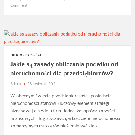
on
Comment
Jak
firma
może
przejść
na
pełną
księgowość?
NIERUCHOMOŚCI
Jakie są zasady obliczania podatku od
nieruchomości dla przedsiębiorców?
Sabina
23 kwietnia 2024
W obecnym świecie przedsiębiorczości, posiadanie
nieruchomości stanowi kluczowy element strategii
biznesowej dla wielu firm. Jednakże, oprócz korzyści
finansowych i logistycznych, właściciele nieruchomości
komercyjnych muszą również zmierzyć się z