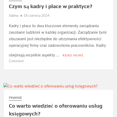
Czym są kadry i płace w praktyce?
Sabina
18 czerwca 2024
Kadry i płace to dwa kluczowe elementy zarządzania
zasobami ludzkimi w każdej organizacji. Zarządzanie tymi
obszarami jest niezbędne do utrzymania efektywności
operacyjnej firmy oraz zadowolenia pracowników. Kadry
obejmują wszelkie aspekty …
READ MORE
on
Comment
Czym
są
kadry
i
płace
w
FINANSE
praktyce?
Co warto wiedzieć o oferowaniu usług
księgowych?