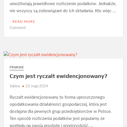
umożliwiają prawidłowe rozliczenie podatków. Jednakże,
nie wszyscy są zobowiązani do ich składania. Kto więc …
READ MORE
on
Comment
Kto
jest
zobowiązany
składać
deklaracje
PIT?
FINANSE
Czym jest ryczałt ewidencjonowany?
Sabina
22 maja 2024
Ryczałt ewidencjonowany to forma uproszczonego
opodatkowania działalności gospodarczej, która jest
dostępna dla pewnych grup przedsiębiorców w Polsce.
Ten sposób rozliczenia podatków jest popularny ze
względu na swoją prostotę i przejrzystość. …