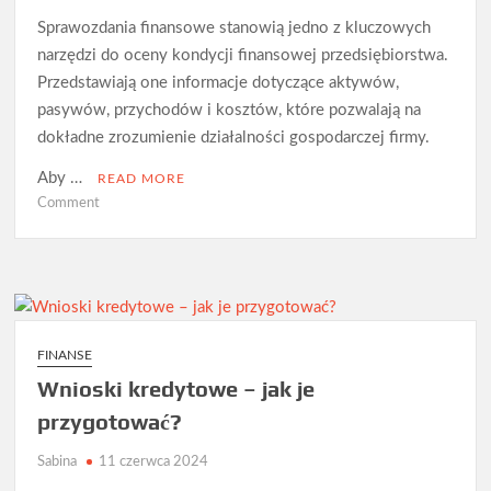
Sprawozdania finansowe stanowią jedno z kluczowych
narzędzi do oceny kondycji finansowej przedsiębiorstwa.
Przedstawiają one informacje dotyczące aktywów,
pasywów, przychodów i kosztów, które pozwalają na
dokładne zrozumienie działalności gospodarczej firmy.
Aby …
READ MORE
on
Comment
Na
czym
polega
badanie
sprawozdań
finansowych?
FINANSE
Wnioski kredytowe – jak je
przygotować?
Sabina
11 czerwca 2024