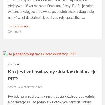
strategiczny krok, który może znacząco wpłynąć na
efektywność zarządzania finansami firmy. Profesjonalne
wsparcie księgowe pozwala przedsiębiorcom skupić się
na głównej działalności, podczas gdy specjaliści …
READ MORE
on
Comment
Jak
rozpocząć
współpracę
z
biurem
księgowym?
FINANSE
Kto jest zobowiązany składać deklaracje
PIT?
Sabina
3 czerwca 2024
Podatki są nieodłączną częścią życia każdego obywatela,
a deklaracje PIT to jedno z kluczowych narzędzi, które