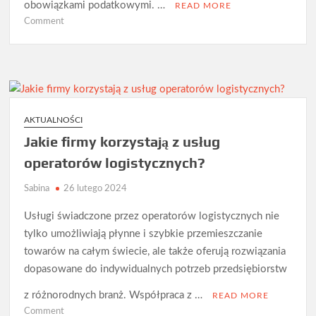
obowiązkami podatkowymi. …
READ MORE
on
Comment
Jakie
są
zasady
obliczania
podatku
od
AKTUALNOŚCI
nieruchomości
Jakie firmy korzystają z usług
dla
operatorów logistycznych?
przedsiębiorców?
Sabina
26 lutego 2024
Usługi świadczone przez operatorów logistycznych nie
tylko umożliwiają płynne i szybkie przemieszczanie
towarów na całym świecie, ale także oferują rozwiązania
dopasowane do indywidualnych potrzeb przedsiębiorstw
z różnorodnych branż. Współpraca z …
READ MORE
on
Comment