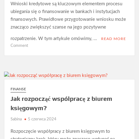
Wnioski kredytowe są kluczowym elementem procesu
ubiegania się o finansowanie w bankach i instytucjach
finansowych. Prawidłowe przygotowanie wniosku może
znacząco zwiększyć szanse na jego pozytywne
rozpatrzenie. W tym artykule omówimy, …
READ MORE
on
Comment
Wnioski
kredytowe
–
jak
je
przygotować?
FINANSE
Jak rozpocząć współpracę z biurem
księgowym?
Sabina
5 czerwca 2024
Rozpoczęcie współpracy z biurem księgowym to