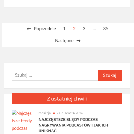
Jakie
firmy
korzystają
Stronicowanie
z
Poprzednie
1
2
3
…
35
usług
wpisów
operatorów
Następne
logistycznych?
Szukaj:
Z ostatniej chwili
redakcja
7 CZERWCA 2026
NAJCZĘSTSZE BŁĘDY PODCZAS
NAGRYWANIA PODCASTÓW I JAK ICH
UNIKNĄĆ