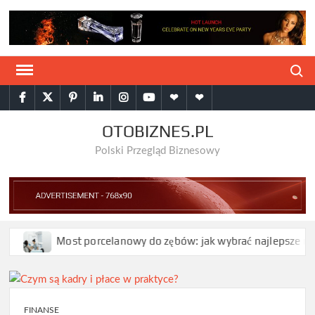
Skip
to
content
Search
facebook
twitter
pinterest
linkedin
instagram
youtube
Google
themespiral
Plus
OTOBIZNES.PL
Polski Przegląd Biznesowy
Most porcelanowy do zębów: jak wybrać najlepsze rozwią
FINANSE