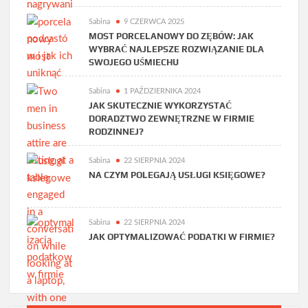
Sabina
9 CZERWCA 2025
MOST PORCELANOWY DO ZĘBÓW: JAK
WYBRAĆ NAJLEPSZE ROZWIĄZANIE DLA
SWOJEGO UŚMIECHU
Sabina
1 PAŹDZIERNIKA 2024
JAK SKUTECZNIE WYKORZYSTAĆ
DORADZTWO ZEWNĘTRZNE W FIRMIE
RODZINNEJ?
Sabina
22 SIERPNIA 2024
NA CZYM POLEGAJĄ USŁUGI KSIĘGOWE?
Sabina
22 SIERPNIA 2024
JAK OPTYMALIZOWAĆ PODATKI W FIRMIE?