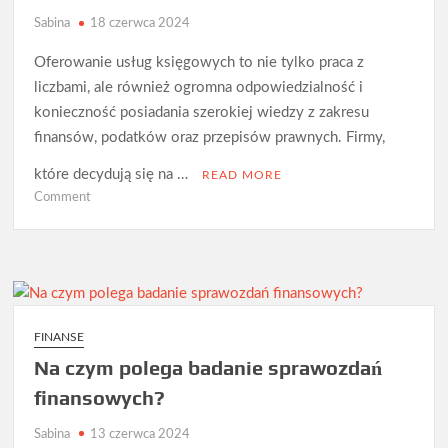
Sabina
18 czerwca 2024
Oferowanie usług księgowych to nie tylko praca z
liczbami, ale również ogromna odpowiedzialność i
konieczność posiadania szerokiej wiedzy z zakresu
finansów, podatków oraz przepisów prawnych. Firmy,
które decydują się na …
READ MORE
on
Comment
Co
warto
wiedzieć
o
oferowaniu
usług
FINANSE
księgowych?
Na czym polega badanie sprawozdań
finansowych?
Sabina
13 czerwca 2024