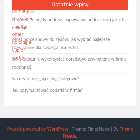
Ostatnie wpisy
Najczęstsze błędy podczas nagrywania podcastów i jak ich
uniknąć
Most porcelanowy do zębów: jak wybrać najlepsze
rozwiązanie dla swojego uśmiechu
Jak skutecznie wykorzystać doradztwo zewnętrzne w firmie
rodzinnej?
Na czym polegają usługi księgowe?
Jak optymalizować podatki w firmie?
Proudly powered by WordPress
|
Theme: TimesNews
|
By
Theme
Freesia
.