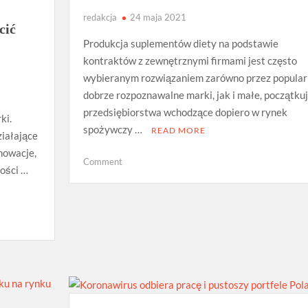
redakcja
24 maja 2021
cić
Produkcja suplementów diety na podstawie
kontraktów z zewnętrznymi firmami jest często
wybieranym rozwiązaniem zarówno przez popular
dobrze rozpoznawalne marki, jak i małe, początku
przedsiębiorstwa wchodzące dopiero w rynek
ki.
spożywczy …
READ MORE
ziałające
nowacje,
on
Comment
ości …
Usługowa
produkcja
suplementów
diety