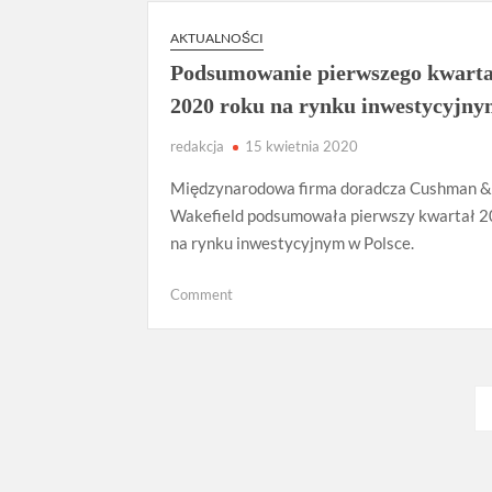
podpowiadamy,
na
AKTUALNOŚCI
co
Podsumowanie pierwszego kwarta
trzeba
zwrócić
2020 roku na rynku inwestycyjn
szczególną
redakcja
uwagę
15 kwietnia 2020
Międzynarodowa firma doradcza Cushman 
Wakefield podsumowała pierwszy kwartał 2
na rynku inwestycyjnym w Polsce.
on
Comment
Podsumowanie
pierwszego
kwartału
2020
Stronicowanie
roku
wpisów
na
rynku
inwestycyjnym