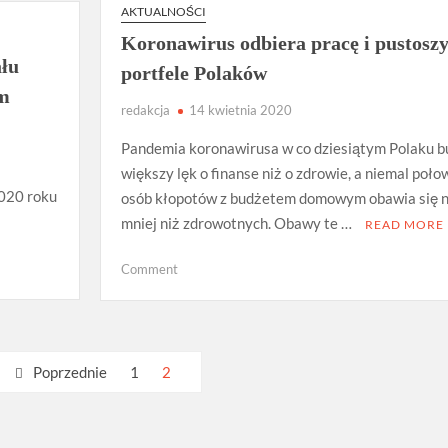
AKTUALNOŚCI
Koronawirus odbiera pracę i pustosz
łu
portfele Polaków
ym
redakcja
14 kwietnia 2020
Pandemia koronawirusa w co dziesiątym Polaku b
&
większy lęk o finanse niż o zdrowie, a niemal poło
020 roku
osób kłopotów z budżetem domowym obawia się n
mniej niż zdrowotnych. Obawy te …
READ MORE
on
Comment
Koronawirus
odbiera
pracę
i
Poprzednie
1
2
pustoszy
portfele
Polaków