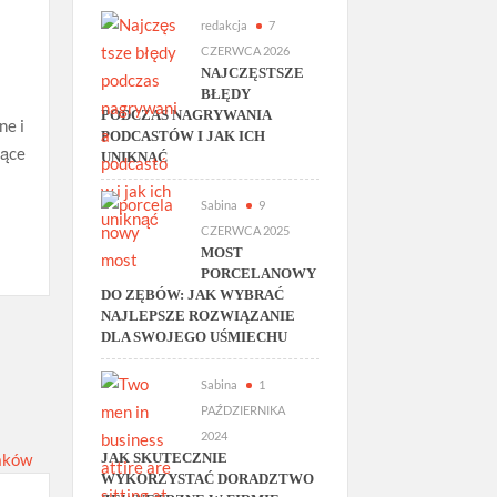
redakcja
7
CZERWCA 2026
NAJCZĘSTSZE
BŁĘDY
PODCZAS NAGRYWANIA
ne i
PODCASTÓW I JAK ICH
jące
UNIKNĄĆ
Sabina
9
CZERWCA 2025
MOST
PORCELANOWY
DO ZĘBÓW: JAK WYBRAĆ
NAJLEPSZE ROZWIĄZANIE
DLA SWOJEGO UŚMIECHU
Sabina
1
PAŹDZIERNIKA
2024
JAK SKUTECZNIE
WYKORZYSTAĆ DORADZTWO