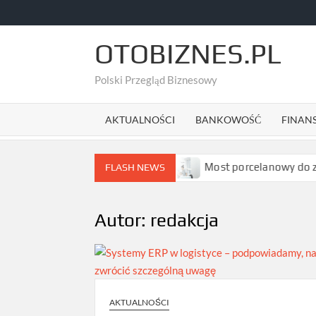
Skip
to
content
OTOBIZNES.PL
Polski Przegląd Biznesowy
AKTUALNOŚCI
BANKOWOŚĆ
FINAN
podcastów i jak ich uniknąć
Most porcelanowy do zębów:
FLASH NEWS
Autor:
redakcja
AKTUALNOŚCI