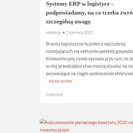
Systemy ERP w logistyce –
podpowiadamy, na co trzeba zwró
szczególną uwagę
redakcja
7 czerwca 2021
Branża logistyczna to jeden z najszybciej
rozwijających się sektorów polskiej gospodar
Konkurencyjny rynek sprawia przy tym, że d
w niej przedsiębiorstwa muszą stawiać na in
pozwalające na ciągłe podnoszenie efektywn
READ MORE
on
Comment
Systemy
ERP
w
logistyce
–