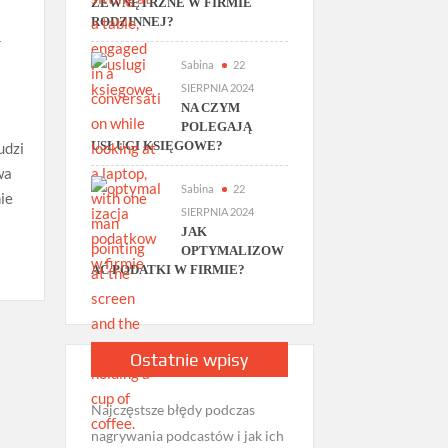
ZEWNĘTRZNE W FIRMIE
RODZINNEJ?
y
Sabina
22
SIERPNIA 2024
NA CZYM
POLEGAJĄ
USŁUGI KSIĘGOWE?
udzi
wa
Sabina
22
ie
SIERPNIA 2024
JAK
OPTYMALIZOW
AĆ PODATKI W FIRMIE?
Ostatnie wpisy
Najczęstsze błędy podczas
nagrywania podcastów i jak ich