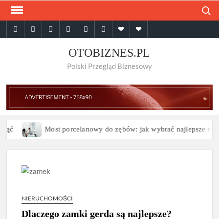
Skip
Search
to
facebook
twitter
pinterest
linkedin
instagram
youtube
Google
themespiral
content
Plus
OTOBIZNES.PL
Polski Przegląd Biznesowy
ć
Most porcelanowy do zębów: jak wybrać najlepsze rozwią
NIERUCHOMOŚCI
Dlaczego zamki gerda są najlepsze?