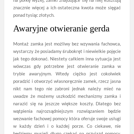
na półkę wyżej, zamki znajdujące się na niej kosztują
znacznie więcej a ich ostateczna kwota może sięgać
ponad tysiąc złotych.
Awaryjne otwieranie gerda
Montaż zamka jest możliwy bez wzywania fachowca,
wystarczy że posiadamy śrubokręt i niewielkie pojęcie
jak tego dokonać. Niestety całkiem inna sytuacja jest
wówczas gdy potrzebne jest otwieranie zamka w
trybie awaryjnym. Wtedy ciężko jest cokolwiek
poradzić i otworzyć własnoręcznie zamek, rzecz jasna
nikt nam tego nie zabroni jednak należy mieć na
uwadze że możemy uszkodzić mechanizmy zamka i
narazić się na jeszcze większe koszty. Dlatego bez
wątpienia najrozsądniejszym rozwiązaniem będzie
wezwanie fachowej pomocy która oferuje swoje usługi
w każdy dzień i o każdej porze. Co ciekawe, nie
będziemy musieli długo czekać na przyjazd pomocy,