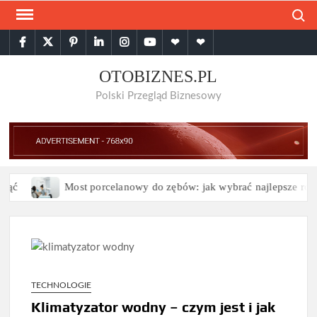
Skip
Search
to
facebook
twitter
pinterest
linkedin
instagram
youtube
Google
themespiral
content
Plus
OTOBIZNES.PL
Polski Przegląd Biznesowy
ć
Most porcelanowy do zębów: jak wybrać najlepsze rozwią
TECHNOLOGIE
Klimatyzator wodny – czym jest i jak