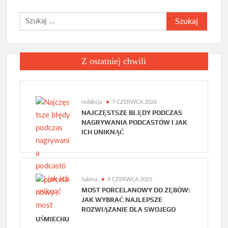
Szukaj:
Z ostatniej chwili
redakcja
7 CZERWCA 2026
NAJCZĘSTSZE BŁĘDY PODCZAS
NAGRYWANIA PODCASTÓW I JAK
ICH UNIKNĄĆ
Sabina
9 CZERWCA 2025
MOST PORCELANOWY DO ZĘBÓW:
JAK WYBRAĆ NAJLEPSZE
ROZWIĄZANIE DLA SWOJEGO
UŚMIECHU